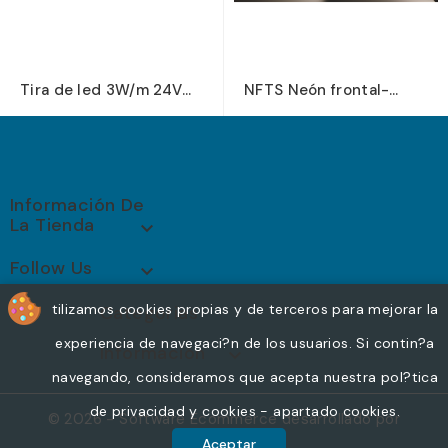
Tira de led 3W/m 24V
NFTS Neón frontal-
color blanco SLIM 8mm...
lateral 6W/m 24V IP67
Información De
La Tienda

Follow Us

tilizamos cookies propias y de terceros para mejorar la
Categorias
experiencia de navegaci?n de los usuarios. Si contin?a
Información

navegando, consideramos que acepta nuestra pol?tica
de privacidad y cookies - apartado cookies.
© 2026 - Software Ecommerce desarrollado por
cp
PrestaShop
Aceptar