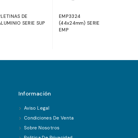
PLETINAS DE
EMP3324
EMP25 
ALUMINIO SERIE SUP
(44x24mm) SERIE
SERIE 
EMP
Información
Aviso Legal
Condiciones De Venta
Sobre Nosotros
Politica De Privacidad